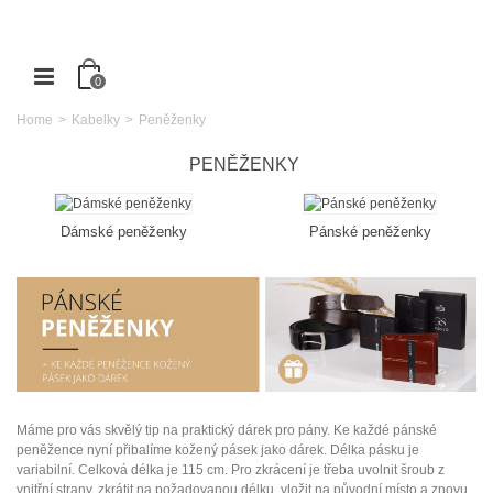
0
Home
>
Kabelky
>
Peněženky
PENĚŽENKY
Dámské peněženky
Pánské peněženky
Máme pro vás skvělý tip na praktický dárek pro pány. Ke každé pánské
peněžence nyní přibalíme kožený pásek jako dárek. Délka pásku je
variabilní. Celková délka je 115 cm. Pro zkrácení je třeba uvolnit šroub z
vnitřní strany, zkrátit na požadovanou délku, vložit na původní místo a znovu