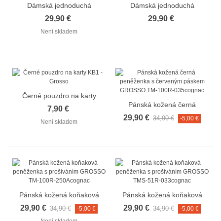
Dámská jednoduchá
Dámská jednoduchá
béžová lakovaná
červená lakovaná
29,90 €
29,90 €
peněženka GROSSO
peněženka GROSSO
Není skladem
76110
76110
Černé pouzdro na karty
Pánská kožená černá
KB1 - Grosso
7,90 €
peněženka s červeným
29,90 €
34,90 €
-5,00 €
Není skladem
páskem GROSSO TM-
100R-035cognac
Pánská kožená koňaková
Pánská kožená koňaková
peněženka s prošíváním
peněženka s prošíváním
29,90 €
29,90 €
34,90 €
34,90 €
-5,00 €
-5,00 €
GROSSO TM-100R-
GROSSO TMS-51R-