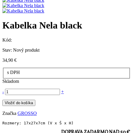
Kabelka Nela black
Kód:
Stav:
Nový produkt
34,90 €
s DPH
Skladom
-
+
Vložiť do košíka
Značka
GROSSO
Rozmery: 
17x27x7cm
(V x Š x H)
DOPRAVA ZADARMO NAD 50 €