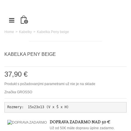
0
Home
>
Kabelky
>
Kabelka Peny beige
KABELKA PENY BEIGE
37,90 €
Produkt s požadovanými parametrami už nie je na sklade
Značka
GROSSO
Rozmery: 
 15x23x13
 (V x Š x H)
DOPRAVA ZADARMO NAD 50 €
Už od 50€ máte dopravu úplne zadarmo.