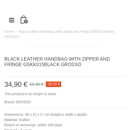
0
Home
>
Black leather handbag with zipper and fringe GSKK015black
GROSSO
BLACK LEATHER HANDBAG WITH ZIPPER AND
FRINGE GSKK015BLACK GROSSO
34,90 €
69,90 €
-35,00 €
This product is no longer in stock
Brand:
GROSSO
Dimensions: 30 x 32 x 17 cm (height x width x depth)
Material: leather
Return or exchange: within 180 days